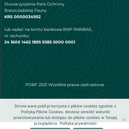
Stowarzyszenie Park Ochrony
Bieszczadzkiej Fauny
KRS 0000034952
lub wpłać na konto bankowe BNP PARIBAS,
nr rachunku:
24 1600 1462 1895 9385 5000 0001
POBF 2021 Wszelkie prawa zastrzeżone
Polityka prywatności
Nasza misja i cele
Strona www.pobf.pl korzysta z plików cookies zgodnie z
Cookies
Polityką Plików Cookies. Możesz określić warunki
przechowywania lub dostępu do plików cookies w Twojej
przeglądarce.
Polityka prywatności