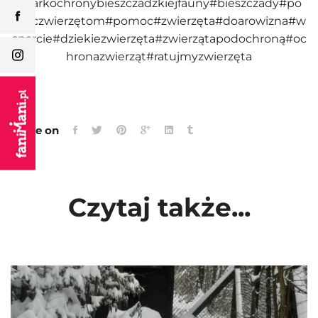
#Parkochronybieszczadzkiejfauny
#bieszczady
#po
moczwierzętom
#pomoc
#zwierzęta
#doarowizna
#w
sparcie
#dziekiezwierzęta
#zwierzątapodochroną
#oc
hronazwierząt
#ratujmyzwierzęta
Share on
Czytaj także...