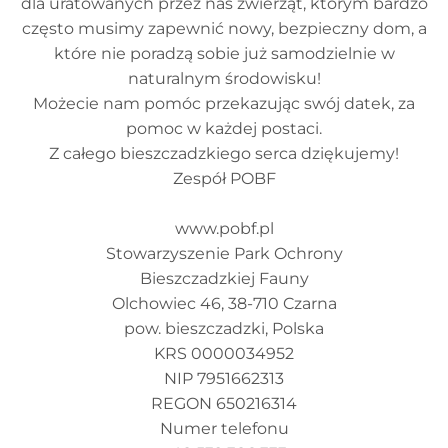
dla uratowanych przez nas zwierząt, którym bardzo
często musimy zapewnić nowy, bezpieczny dom, a
które nie poradzą sobie już samodzielnie w
naturalnym środowisku!
Możecie nam pomóc przekazując swój datek, za
pomoc w każdej postaci.
Z całego bieszczadzkiego serca dziękujemy!
Zespół POBF
www.pobf.pl
Stowarzyszenie Park Ochrony
Bieszczadzkiej Fauny
Olchowiec 46, 38-710 Czarna
pow. bieszczadzki, Polska
KRS 0000034952
NIP 7951662313
REGON 650216314
Numer telefonu