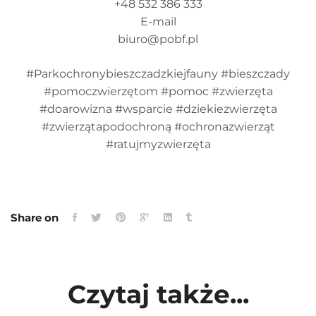
+48 532 386 333
E-mail
biuro@pobf.pl
#Parkochronybieszczadzkiejfauny #bieszczady
#pomoczwierzętom #pomoc #zwierzęta
#doarowizna #wsparcie #dziekiezwierzęta
#zwierzątapodochroną #ochronazwierząt
#ratujmyzwierzęta
Share on
Czytaj także...