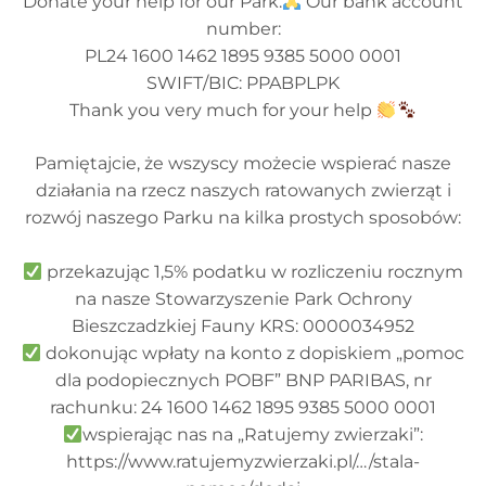
Donate your help for our Park.
Our bank account
number:
PL24 1600 1462 1895 9385 5000 0001
SWIFT/BIC: PPABPLPK
Thank you very much for your help
Pamiętajcie, że wszyscy możecie wspierać nasze
działania na rzecz naszych ratowanych zwierząt i
rozwój naszego Parku na kilka prostych sposobów:
przekazując 1,5% podatku w rozliczeniu rocznym
na nasze Stowarzyszenie Park Ochrony
Bieszczadzkiej Fauny KRS: 0000034952
dokonując wpłaty na konto z dopiskiem „pomoc
dla podopiecznych POBF” BNP PARIBAS, nr
rachunku: 24 1600 1462 1895 9385 5000 0001
wspierając nas na „Ratujemy zwierzaki”:
https://www.ratujemyzwierzaki.pl/…/stala-