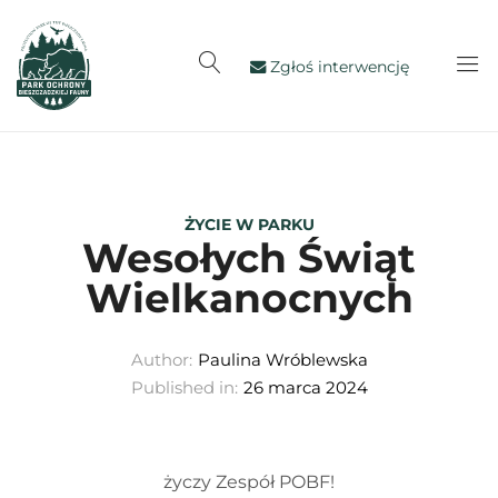
Zgłoś interwencję
ŻYCIE W PARKU
Wesołych Świąt
Wielkanocnych
Author:
Paulina Wróblewska
Published in:
26 marca 2024
życzy Zespół POBF!