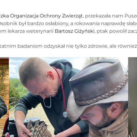
zka Organizacja Ochrony Zwierząt
, przekazała nam Puszc
sobnik był bardzo osłabiony, a rokowania naprawdę słab
em lekarza weterynarii
Bartosz Giżyński
, ptak powolił za
tatnim badaniom odzyskał nie tylko zdrowie, ale równie