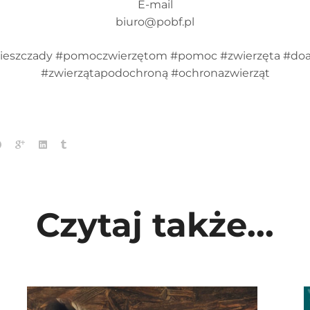
E-mail
biuro@pobf.pl
bieszczady #pomoczwierzętom #pomoc #zwierzęta #doar
#zwierzątapodochroną #ochronazwierząt
Czytaj także...