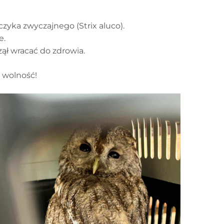
zyka zwyczajnego (Strix aluco).
e.
czął wracać do zdrowia.
ż wolność!