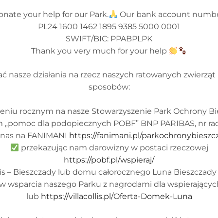
onate your help for our Park.
Our bank account numbe
PL24 1600 1462 1895 9385 5000 0001
SWIFT/BIC: PPABPLPK
Thank you very much for your help
ć nasze działania na rzecz naszych ratowanych zwierząt 
sposobów:
czeniu rocznym na nasze Stowarzyszenie Park Ochrony B
m „pomoc dla podopiecznych POBF” BNP PARIBAS, nr rac
 nas na FANIMANI
https://fanimani.pl/parkochronybieszc
przekazując nam darowizny w postaci rzeczowej
https://pobf.pl/wspieraj/
llis – Bieszczady lub domu całorocznego Luna Bieszcza
ów wsparcia naszego Parku z nagrodami dla wspierającyc
lub
https://villacollis.pl/Oferta-Domek-Luna