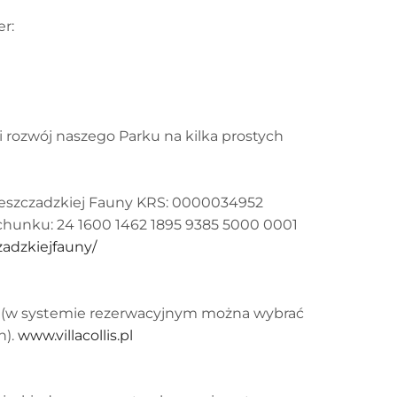
r:
i rozwój naszego Parku na kilka prostych
ieszczadzkiej Fauny KRS: 0000034952
hunku: 24 1600 1462 1895 9385 5000 0001
zadzkiejfauny/
dy (w systemie rezerwacyjnym można wybrać
h).
www.villacollis.pl