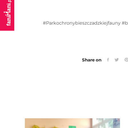
#Parkochronybieszczadzkiejfauny #
Share on