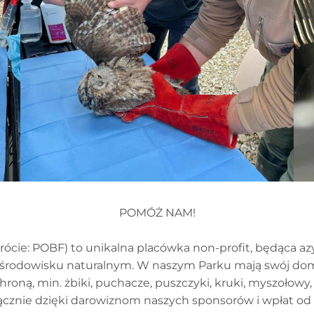
POMÓŻ NAM!
ócie: POBF) to unikalna placówka non-profit, będąca azy
 środowisku naturalnym. W naszym Parku mają swój dom
roną, min. żbiki, puchacze, puszczyki, kruki, myszołowy,
cznie dzięki darowiznom naszych sponsorów i wpłat o