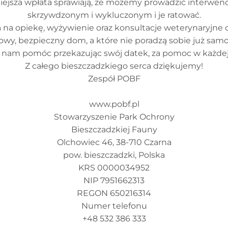
iejsza wpłata sprawiają, że możemy prowadzić interwenc
skrzywdzonym i wykluczonym i je ratować.
na opiekę, wyżywienie oraz konsultacje weterynaryjne 
y, bezpieczny dom, a które nie poradzą sobie już sam
 nam pomóc przekazując swój datek, za pomoc w każdej 
Z całego bieszczadzkiego serca dziękujemy!
Zespół POBF
www.pobf.pl
Stowarzyszenie Park Ochrony
Bieszczadzkiej Fauny
Olchowiec 46, 38-710 Czarna
pow. bieszczadzki, Polska
KRS 0000034952
NIP 7951662313
REGON 650216314
Numer telefonu
+48 532 386 333