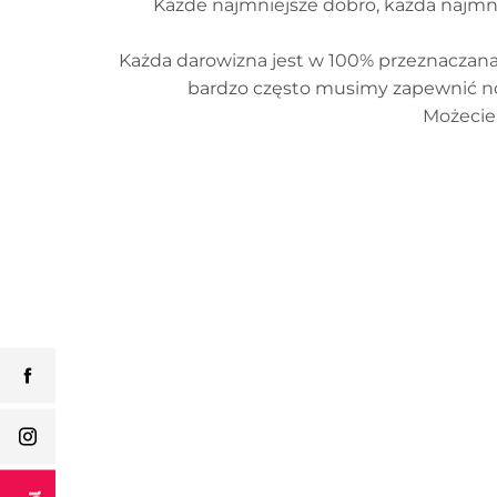
Każde najmniejsze dobro, każda najmn
Każda darowizna jest w 100% przeznaczana 
bardzo często musimy zapewnić now
Możecie