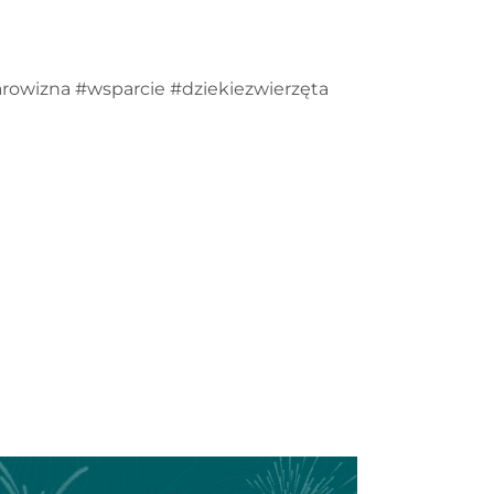
owizna #wsparcie #dziekiezwierzęta