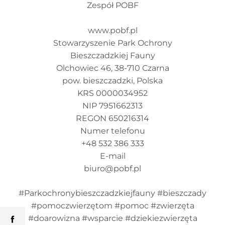
Zespół POBF
www.pobf.pl
Stowarzyszenie Park Ochrony
Bieszczadzkiej Fauny
Olchowiec 46, 38-710 Czarna
pow. bieszczadzki, Polska
KRS 0000034952
NIP 7951662313
REGON 650216314
Numer telefonu
+48 532 386 333
E-mail
biuro@pobf.pl
#Parkochronybieszczadzkiejfauny #bieszczady
#pomoczwierzętom #pomoc #zwierzęta
#doarowizna #wsparcie #dziekiezwierzęta