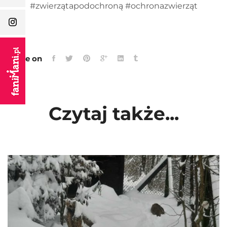
#zwierzątapodochroną #ochronazwierząt
Share on
Czytaj także...