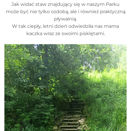
Jak widać staw znajdujący się w naszym Parku
może być nie tylko ozdobą, ale i również praktyczną
pływalnią.
W tak ciepły, letni dzień odwiedziła nas mama
kaczka wraz ze swoimi pisklętami.