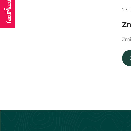
27 
Zm
Zmi