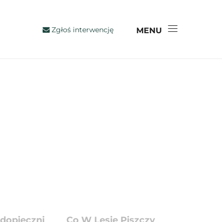
Zgłoś interwencję
MENU
dopieczni
Co W Lesie Piszczy