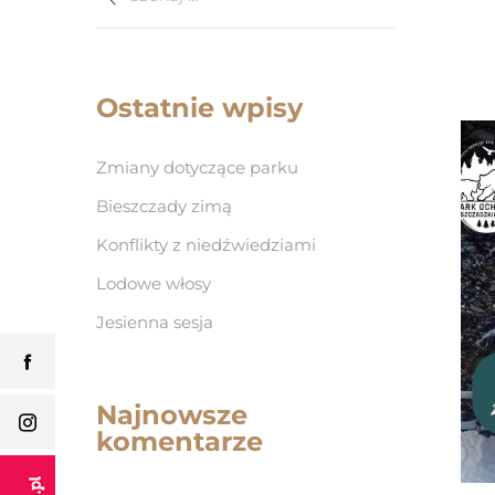
Ostatnie wpisy
Zmiany dotyczące parku
Bieszczady zimą
Konflikty z niedźwiedziami
Lodowe włosy
Jesienna sesja
Najnowsze
komentarze