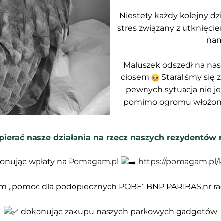
Niestety każdy kolejny dz
stres związany z utknięci
nam
Maluszek odszedł na nas
ciosem
Staraliśmy się 
pewnych sytuacja nie je
pomimo ogromu włożonyc
pierać nasze działania na rzecz naszych rezydentów 
onując wpłaty na
Pomagam.pl
https://pomagam.pl
em „pomoc dla podopiecznych POBF” BNP PARIBAS,nr rac
dokonując zakupu naszych parkowych gadgetów