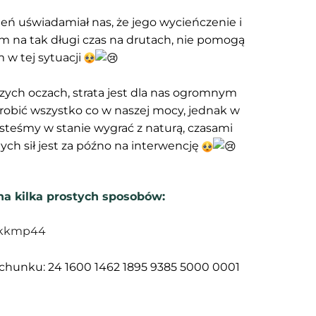
ień uświadamiał nas, że jego wycieńczenie i
em na tak długi czas na drutach, nie pomogą
 w tej sytuacji
zych oczach, strata jest dla nas ogromnym
zrobić wszystko co w naszej mocy, jednak w
steśmy w stanie wygrać z naturą, czasami
h sił jest za późno na interwencję
na kilka prostych sposobów:
/kkmp44
hunku: 24 1600 1462 1895 9385 5000 0001