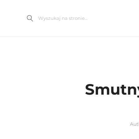
Smutny
Aut