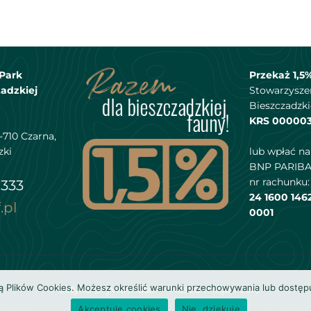
Park
Przekaż 1,5
adzkiej
Stowarzysze
Bieszczadzki
KRS 00000
-710 Czarna,
zki
lub wpłać n
BNP PARIBA
nr rachunku:
 333
24 1600 146
.pl
0001
ką Plików Cookies. Możesz określić warunki przechowywania lub dostęp
Polityka prywatności
Nasza misja i cele
Akceptuję cookies
Nie, dziękuję