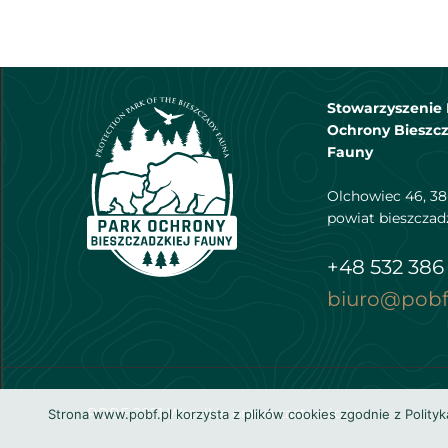
Stowarzyszenie 
Ochrony Bieszcz
Fauny
Olchowiec 46, 38
powiat bieszczad
+48 532 386
biuro@pobf
POBF 2021 Wszelkie prawa zastrzeżone
Strona www.pobf.pl korzysta z plików cookies zgodnie z Polity