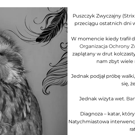
Puszczyk Zwyczajny (Strix 
przeciągu ostatnich dni 
W momencie kiedy trafił d
Organizacja Ochrony Z
zaplątany w drut kolczasty
nam zbyt wiele 
Jednak podjął próbę walki,
się, 
Jednak wizyta wet.
Bar
Diagnoza – katar, któ
Natychmiastowa interwencja
ra