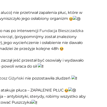
aluco) nie przetrwał zapalenia płuc, które w
wyniszczyło jego osłabiony organizm
o nas po interwencji
Fundacja Bieszczadzka
wierząt
, (przypomnijmy został znaleziony
), jego wycieńczenie i osłabienie nie dawało
nadziei że przeżyje kolejne 48h
 zaczął jeść przestał być osowiały i wydawało
że powoli wraca do sił
tosz Giżyński
nie pozostawiła złudzeń
ry atakuje płuca – ZAPALENIE PŁUC
 – antybiotyki, sterydy, robimy wszystko aby
tować Puszczyka