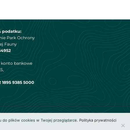
% podatku:
nie Park Ochrony
ej Fauny
34952
a konto bankowe
S,
2 1895 9385 5000
u do plików cookies w Twojej przeglądarce.
Polityka prywatności
Cookies