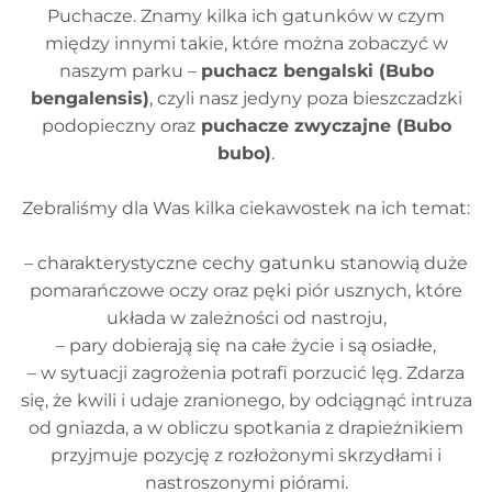
Puchacze. Znamy kilka ich gatunków w czym
między innymi takie, które można zobaczyć w
naszym parku –
puchacz bengalski (Bubo
bengalensis)
, czyli nasz jedyny poza bieszczadzki
podopieczny oraz
puchacze zwyczajne (Bubo
bubo)
.
Zebraliśmy dla Was kilka ciekawostek na ich temat:
– charakterystyczne cechy gatunku stanowią duże
pomarańczowe oczy oraz pęki piór usznych, które
układa w zależności od nastroju,
– pary dobierają się na całe życie i są osiadłe,
– w sytuacji zagrożenia potrafi porzucić lęg. Zdarza
się, że kwili i udaje zranionego, by odciągnąć intruza
od gniazda, a w obliczu spotkania z drapieżnikiem
przyjmuje pozycję z rozłożonymi skrzydłami i
nastroszonymi piórami.