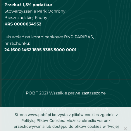
Przekaż 1,5% podatku:
Stowarzyszenie Park Ochrony
Bieszczadzkiej Fauny
KRS 0000034952
lub wpłać na konto bankowe BNP PARIBAS,
nr rachunku:
24 1600 1462 1895 9385 5000 0001
POBF 2021 Wszelkie prawa zastrzeżone
Polityka prywatności
Nasza misja i cele
Strona www.pobf.pl korzysta z plików cookies zgodnie z
Cookies
Polityką Plików Cookies. Możesz określić warunki
przechowywania lub dostępu do plików cookies w Twojej