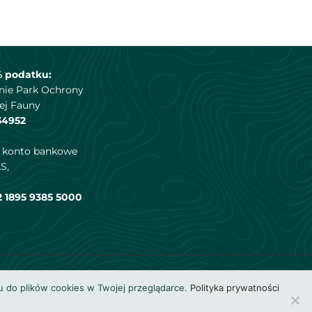
% podatku:
nie Park Ochrony
ej Fauny
34952
a konto bankowe
S,
2 1895 9385 5000
u do plików cookies w Twojej przeglądarce.
Polityka prywatności
Cookies