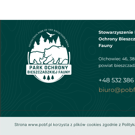
Stowarzyszenie 
Ochrony Bieszcz
Fauny
Olchowiec 46, 38
powiat bieszczad
+48 532 386
biuro@pobf
POBF 2021 Wszelkie prawa zastrzeżone
Strona www.pobf.pl korzysta z plików cookies zgodnie z Polity