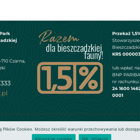
Park
Przekaż 1,5
adzkiej
Stowarzysze
Bieszczadzki
KRS 00000
-710 Czarna,
zki
lub wpłać n
BNP PARIBA
nr rachunku:
 333
24 1600 146
.pl
0001
ką Plików Cookies. Możesz określić warunki przechowywania lub dostęp
Polityka prywatności
Nasza misja i cele
Akceptuję cookies
Nie, dziękuję