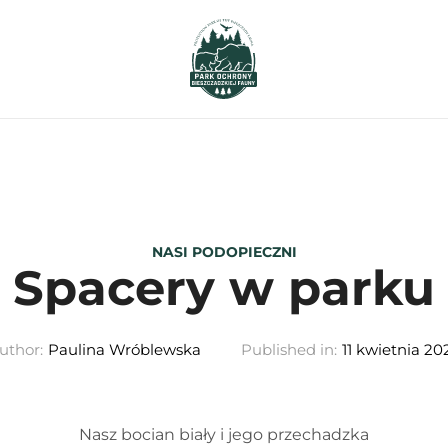
NASI PODOPIECZNI
Spacery w parku
uthor:
Paulina Wróblewska
Published in:
11 kwietnia 20
Nasz bocian biały i jego przechadzka