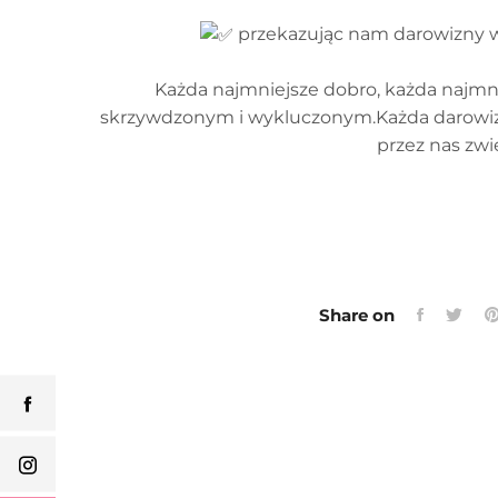
przekazując nam darowizny w
Każda najmniejsze dobro, każda najmn
skrzywdzonym i wykluczonym.Każda darowizn
przez nas zw
Share on