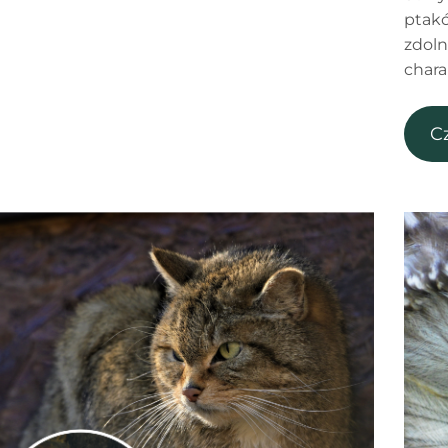
ptakó
zdoln
chara
C