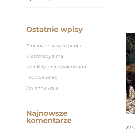
Ostatnie wpisy
Zmiany dotyczące parku
Bieszczady zimą
Konflikty z niedźwiedziami
Lodowe włosy
Jesienna sesja
Najnowsze
komentarze
27 