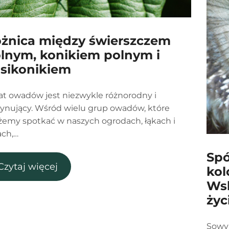
żnica między świerszczem
lnym, konikiem polnym i
sikonikiem
at owadów jest niezwykle różnorodny i
cynujący. Wśród wielu grup owadów, które
emy spotkać w naszych ogrodach, łąkach i
ach,…
Spó
Czytaj więcej
kol
Wsk
życ
Sowy 