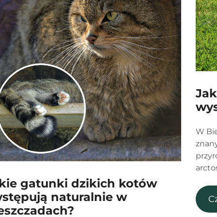
Jak
wys
W Bie
znany
przyr
arcto
kie gatunki dzikich kotów
stępują naturalnie w
C
eszczadach?