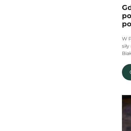
Gd
po
po
W P
sił
Bia