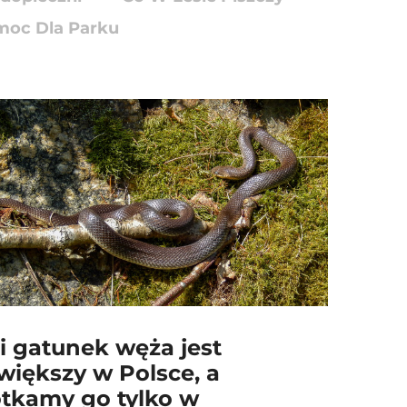
oc Dla Parku
i gatunek węża jest
większy w Polsce, a
tkamy go tylko w