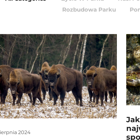
Rozbudowa Parku
Pom
Jak
naj
sierpnia 2024
spo