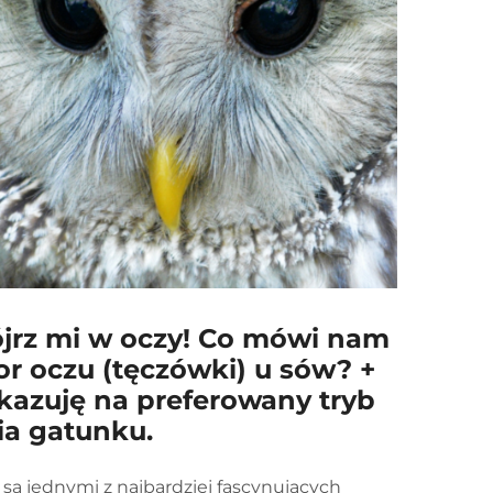
jrz mi w oczy! Co mówi nam
or oczu (tęczówki) u sów? +
azuję na preferowany tryb
ia gatunku.
są jednymi z najbardziej fascynujących