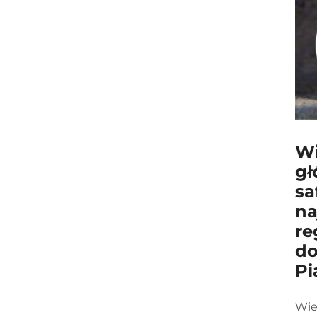
Wi
gł
sa
na
re
do
Pi
Wie