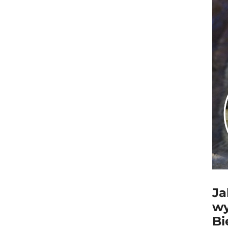
Ja
wy
Bi