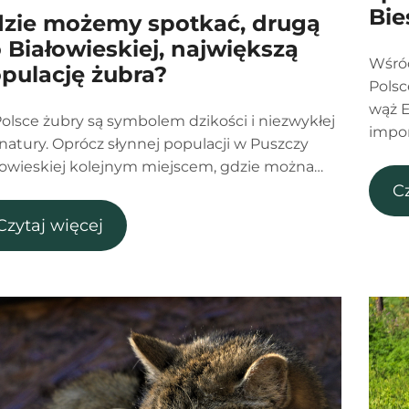
Bie
zie możemy spotkać, drugą
 Białowieskiej, największą
Wśró
pulację żubra?
Polsc
wąż E
olsce żubry są symbolem dzikości i niezwykłej
impon
y natury. Oprócz słynnej populacji w Puszczy
łowieskiej kolejnym miejscem, gdzie można…
C
Czytaj więcej