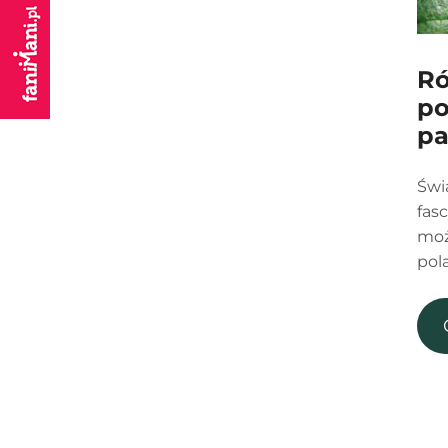
Ró
po
pa
Świ
fas
moż
pol