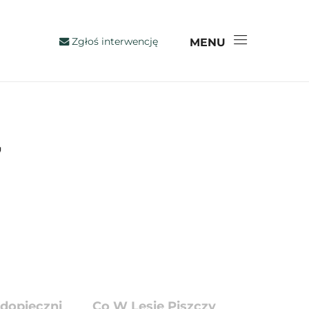
Zgłoś interwencję
MENU
7
dopieczni
Co W Lesie Piszczy