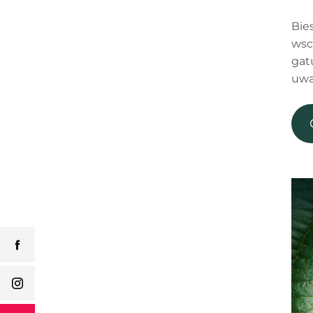
Bie
wsc
gat
uwa