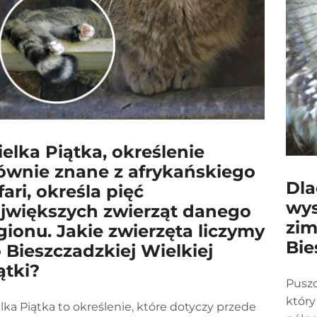
elka Piątka, określenie
ównie znane z afrykańskiego
Dla
fari, określa pięć
wys
jwiększych zwierząt danego
zim
gionu. Jakie zwierzęta liczymy
Bie
 Bieszczadzkiej Wielkiej
ątki?
Puszc
który
lka Piątka to określenie, które dotyczy przede