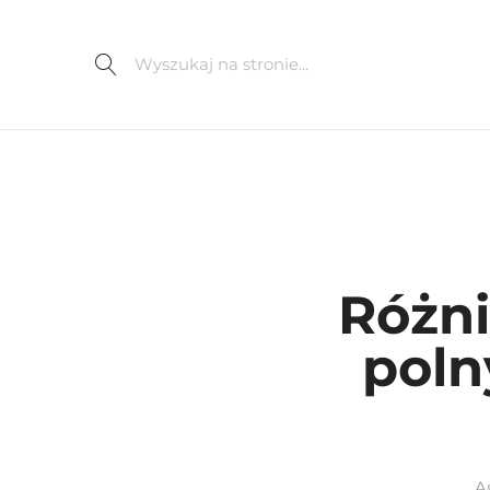
Różn
poln
A