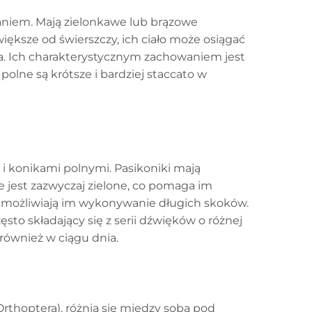
waniem. Mają zielonkawe lub brązowe
iększe od świerszczy, ich ciało może osiągać
a. Ich charakterystycznym zachowaniem jest
olne są krótsze i bardziej staccato w
 i konikami polnymi. Pasikoniki mają
ie jest zazwyczaj zielone, co pomaga im
óre umożliwiają im wykonywanie długich skoków.
sto składający się z serii dźwięków o różnej
również w ciągu dnia.
Orthoptera), różnią się między sobą pod