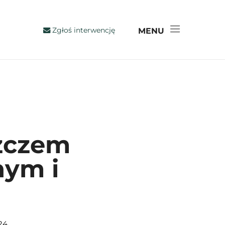
Zgłoś interwencję
MENU
zczem
nym i
24