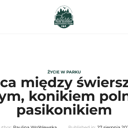
ŻYCIE W PARKU
ica między świers
ym, konikiem pol
pasikonikiem
uthor:
Paulina Wróblewska
Published in:
27 sierpnia 20