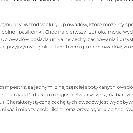
ascynujący. Wśród wielu grup owadów, które możemy spot
ki polne i pasikoniki. Choć na pierwszy rzut oka mogą w
rup owadów posiada unikalne cechy, zachowania i przyst
le przyjrzymy się bliżej tym trzem grupom owadów, zro
 campestris, są jednymi z najczęściej spotykanych owadó
re mierzy od 2 do 3 cm długości. Świerszcze są najbardzi
tur. Charakterystyczną cechą tych owadów jest wydobywa
unikacji między osobnikami oraz przyciągania partnerów.