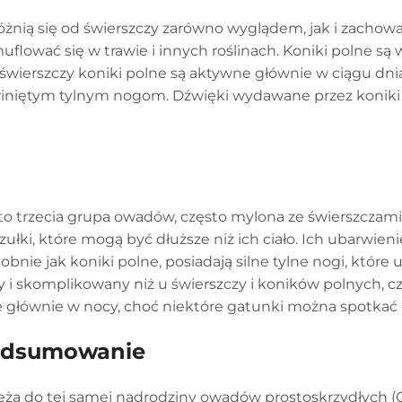
 różnią się od świerszczy zarówno wyglądem, jak i zacho
lować się w trawie i innych roślinach. Koniki polne są w
świerszczy koniki polne są aktywne głównie w ciągu dni
zwiniętym tylnym nogom. Dźwięki wydawane przez koniki p
, to trzecia grupa owadów, często mylona ze świerszczami
zułki, które mogą być dłuższe niż ich ciało. Ich ubarwien
podobnie jak koniki polne, posiadają silne tylne nogi, kt
 i skomplikowany niż u świerszczy i koników polnych, czę
ne głównie w nocy, choć niektóre gatunki można spotkać 
podsumowanie
ależą do tej samej nadrodziny owadów prostoskrzydłych (