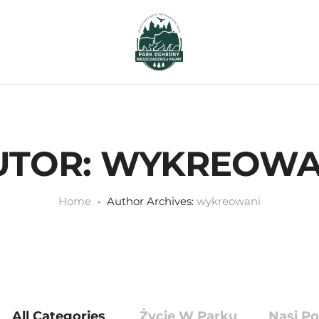
UTOR:
WYKREOWA
Home
Author Archives:
wykreowani
All Categories
Życie W Parku
Nasi Po