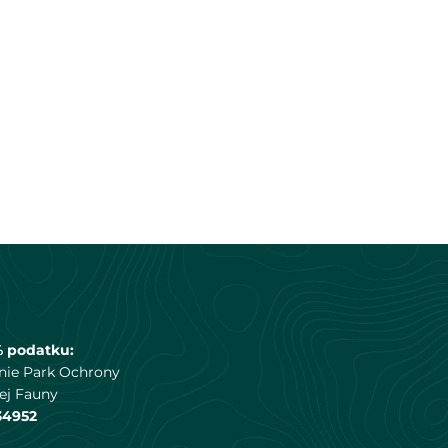
% podatku:
nie Park Ochrony
ej Fauny
34952