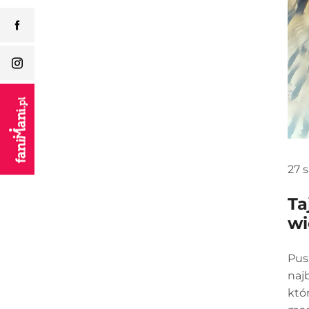
27 
Ta
wi
Pus
naj
któ