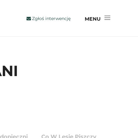
Zgłoś interwencję
MENU
NI
dopieczni
Co W Lesie Piszczy