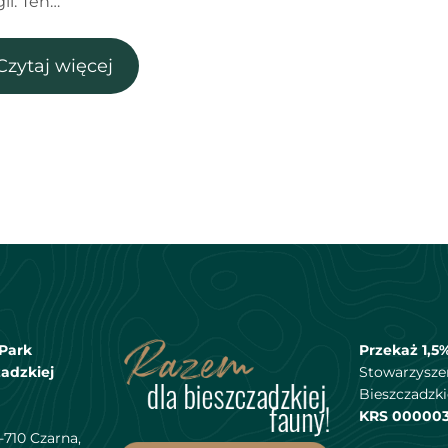
ii. Ten…
Czytaj więcej
Park
Przekaż 1,5
adzkiej
Stowarzysze
Bieszczadzki
KRS 00000
-710 Czarna,